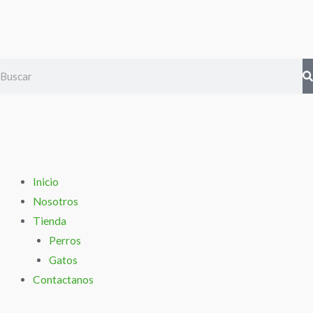
Ir
al
contenido
Search
Inicio
Nosotros
Tienda
Perros
Gatos
Contactanos