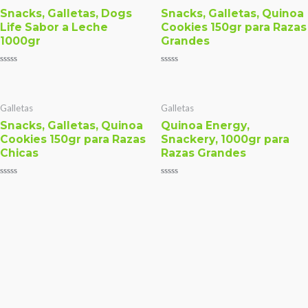
Snacks, Galletas, Dogs
Snacks, Galletas, Quinoa
Life Sabor a Leche
Cookies 150gr para Razas
1000gr
Grandes
Valorado
Valorado
con
con
0
0
de
de
5
5
Galletas
Galletas
Snacks, Galletas, Quinoa
Quinoa Energy,
Cookies 150gr para Razas
Snackery, 1000gr para
Chicas
Razas Grandes
Valorado
Valorado
con
con
0
0
de
de
5
5