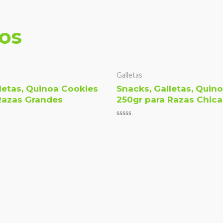
os
Galletas
letas, Quinoa Cookies
Snacks, Galletas, Quin
Razas Grandes
250gr para Razas Chica
Valorado
con
0
de
5