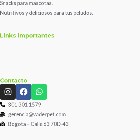
Snacks para mascotas.
Nutritivos y deliciosos para tus peludos.
Links importantes
Contacto
I
F
W
n
a
h
s
c
a
301 301 1579
t
e
t
gerencia@vaderpet.com
a
b
s
Bogota – Calle 63 70D-43
g
o
a
r
o
p