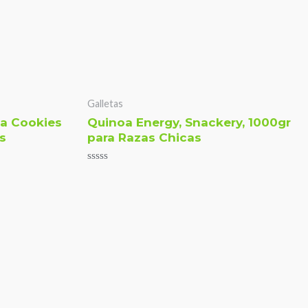
Galletas
oa Cookies
Quinoa Energy, Snackery, 1000gr
s
para Razas Chicas
Valorado
con
0
de
5