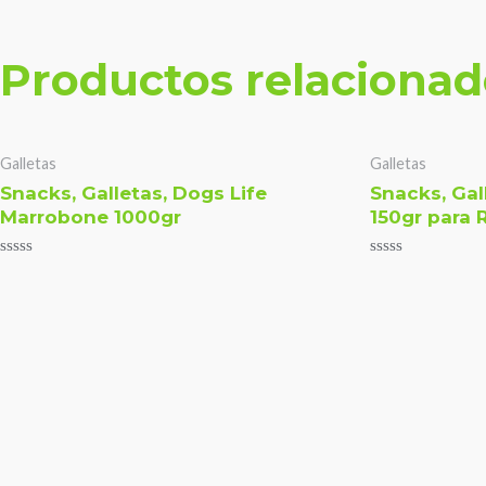
Productos relacionad
Galletas
Galletas
Snacks, Galletas, Dogs Life
Snacks, Gal
Marrobone 1000gr
150gr para 
Valorado
Valorado
con
con
0
0
de
de
5
5