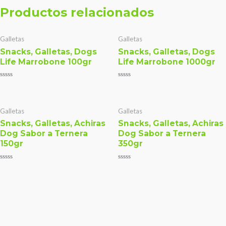
Productos relacionados
Galletas
Galletas
Snacks, Galletas, Dogs
Snacks, Galletas, Dogs
Life Marrobone 100gr
Life Marrobone 1000gr
Valorado
Valorado
con
con
0
0
de
de
5
5
Galletas
Galletas
Snacks, Galletas, Achiras
Snacks, Galletas, Achiras
Dog Sabor a Ternera
Dog Sabor a Ternera
150gr
350gr
Valorado
Valorado
con
con
0
0
de
de
5
5