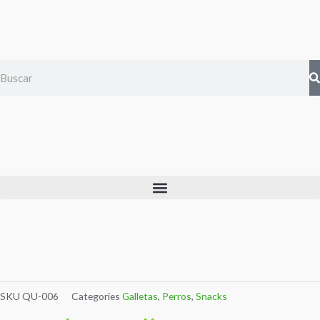
Ir
al
contenido
Search
Menu
SKU
QU-006
Categories
Galletas
,
Perros
,
Snacks